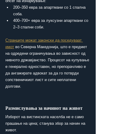
опсег на изнајмување:
200–350 евра за апартмани со 1 спална 
соба.
400–700+ евра за луксузни апартмани со 
2–3 спални соби.
Странците можат законски да поседуваат 
имот
 во Северна Македонија, што е предмет 
на одредени ограничувања во зависност од 
нивното државјанство. Процесот на купување 
е генерално едноставен, но препорачливо е 
да ангажирате адвокат за да го потврди 
сопственичкиот лист и сите неплатени 
долгови.
Размислувања за начинот на живот
Изборот на вистинската населба не е само 
прашање на цена; станува збор за начин на 
живот.