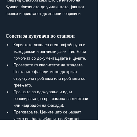
предвид фактори како што се нивото на 
бучава, близината до училиштата, јавниот 
превоз и пристапот до зелени површини.
Совети за купувачи во станови
Користете локален агент кој зборува и 
македонски и англиски јазик. Тие ќе ви 
помогнат со документацијата и цените.
Проверете го квалитетот на зградата. 
Постарите фасади може да кријат 
структурни проблеми или проблеми со 
греењето.
Прашајте за одржување и идни 
реновирања (на пр., замена на лифтови 
или надградби на фасади).
Преговарајте. Цените што се бараат 
често се флексибилни, особено кај 
мотивирани продавачи.