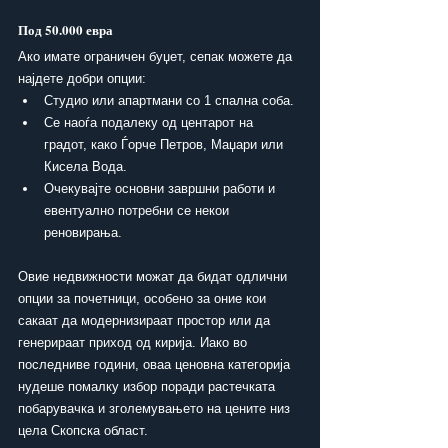
Под 50.000 евра
Ако имате ограничен буџет, сепак можете да 
најдете добри опции:
Студио или апартмани со 1 спална соба.
Се наоѓа подалеку од центарот на 
градот, како Ѓорче Петров, Маџари или 
Кисела Вода.
Очекувајте основни завршни работи и 
евентуално потребни се некои 
реновирања.
Овие недвижности можат да бидат одлични 
опции за почетници, особено за оние кои 
сакаат да модернизираат простор или да 
генерираат приход од кирија. Иако во 
последниве години, оваа ценовна категорија 
нудеше помалку избор поради растечката 
побарувачка и зголемувањето на цените низ 
цела Скопска област.