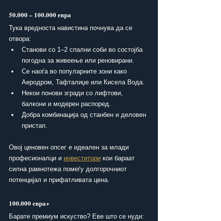
50.000 – 100.000 евра
Тука вредноста навистина почнува да се 
отвора:
Станови со 1–2 спални соби во состојба 
погодна за живеење или реновирани.
Се наоѓа во популарните зони како 
Аеродром, Тафталиџе или Кисела Вода.
Некои понови згради со лифтови, 
балкони и модерен распоред.
Добра комбинација од станбен и деловен 
пристап.
Овој ценовен опсег е идеален за млади 
професионалци и 
инвеститори
 кои бараат 
силна рамнотежа помеѓу долгорочниот 
потенцијал и прифатливата цена.
100.000 евра+
Барате премиум искуство? Еве што се нуди: