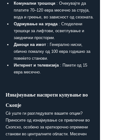
Комунални трошоци
 : Очекувајте да 
платите 70–120 евра месечно за струја, 
вода и греење, во зависност од сезоната.
Одржување на зграда
 : Споделени 
трошоци за лифтови, осветлување и 
заеднички простории.
Даноци на имот
 : Генерално ниски, 
обично помалку од 100 евра годишно за 
повеќето станови.
Интернет и телевизија
 : Пакети од 15 
евра месечно.
Изнајмување наспроти купување во 
Скопје
Сè уште ги разгледувате вашите опции? 
Приносите од изнајмување се привлечни во 
Скопско, особено за краткорочно опремени 
станови во централните области. Месечен 