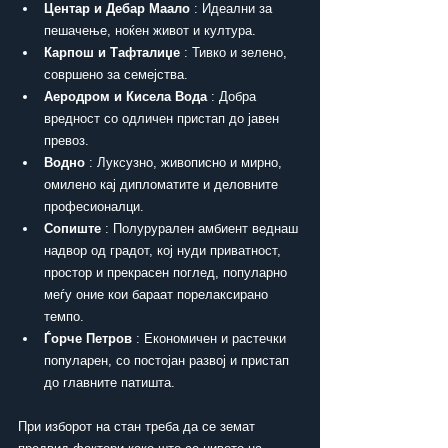
Центар и Дебар Маало
 : Идеални за 
пешачење, ноќен живот и култура.
Карпош и Тафталиџе
 : Тивко и зелено, 
совршено за семејства.
Аеродром и Кисела Вода
 : Добра 
вредност со одличен пристап до јавен 
превоз.
Водно
 : Луксузно, живописно и мирно, 
омилено кај дипломатите и деловните 
професионалци.
Сопиште
 : Полурурален амбиент веднаш 
надвор од градот, кој нуди приватност, 
простор и прекрасен поглед, популарно 
меѓу оние кои бараат порелаксирано 
темпо.
Ѓорче Петров
 : Економичен и растечки 
популарен, со постојан развој и пристап 
до главните патишта.
При изборот на стан треба да се земат 