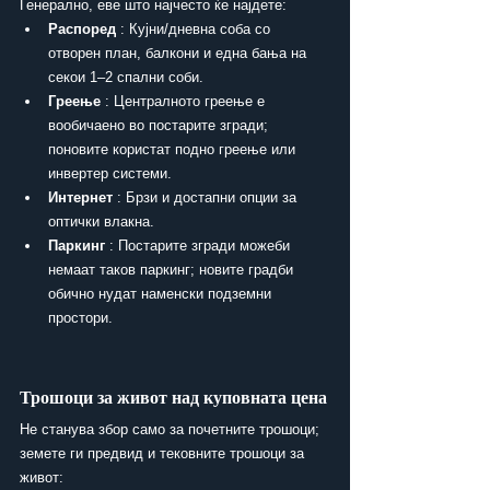
Генерално, еве што најчесто ќе најдете:
Распоред
 : Кујни/дневна соба со 
отворен план, балкони и една бања на 
секои 1–2 спални соби.
Греење
 : Централното греење е 
вообичаено во постарите згради; 
поновите користат подно греење или 
инвертер системи.
Интернет
 : Брзи и достапни опции за 
оптички влакна.
Паркинг
 : Постарите згради можеби 
немаат таков паркинг; новите градби 
обично нудат наменски подземни 
простори.
Трошоци за живот над куповната цена
Не станува збор само за почетните трошоци; 
земете ги предвид и тековните трошоци за 
живот: