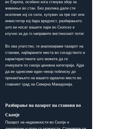
во Европа, особено кога станува збор за 
живеење во стан. Без разлика дали сте 
иселеник кој се сели, купувач за прв пат или 
инвеститор кој бара вредност, разбирањето 
што ви носат вашите пари во Скопско е 
клучно за да го направите вистинскиот потег.
Во ова упатство, ги анализираме пазарот на 
станови, најбараните места во соседството и 
карактеристиките што можете да ги 
очекувате по секоја ценовна категорија. Ајде 
да ве однесеме еден чекор поблиску до 
пронаоѓањето на вашето идеално место во 
главниот град на Северна Македонија.
Разбирање на пазарот на станови во 
Скопје
Пазарот на недвижности во Скопје е 
динамичен и полн со можности. Становите се 