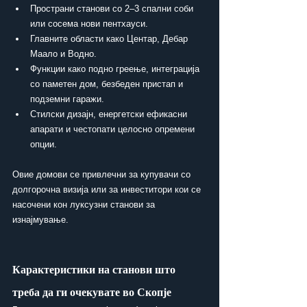
Пространи станови со 2–3 спални соби 
или сосема нови пентхауси.
Главните области како Центар, Дебар 
Маало и Водно.
Функции како подно греење, интеграција 
со паметен дом, безбеден пристап и 
подземни гаражи.
Стилски дизајн, енергетски ефикасни 
апарати и честопати целосно опремени 
опции.
Овие домови се привлечни за купувачи со 
долгорочна визија или за инвеститори кои се 
насочени кон луксузни станови за 
изнајмување.
Карактеристики на станови што 
треба да ги очекувате во Скопје