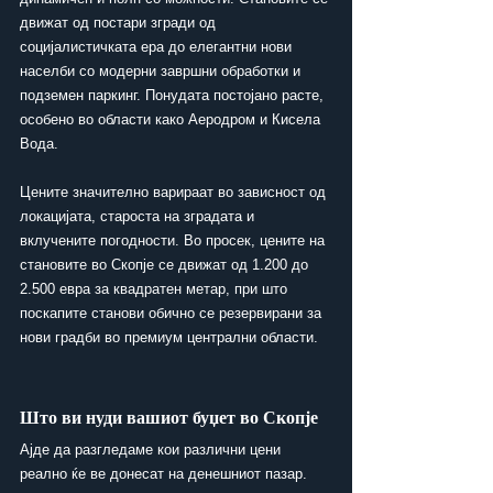
движат од постари згради од 
социјалистичката ера до елегантни нови 
населби со модерни завршни обработки и 
подземен паркинг. Понудата постојано расте, 
особено во области како Аеродром и Кисела 
Вода.
Цените значително варираат во зависност од 
локацијата, староста на зградата и 
вклучените погодности. Во просек, цените на 
становите во Скопје се движат од 1.200 до 
2.500 евра за квадратен метар, при што 
поскапите станови обично се резервирани за 
нови градби во премиум централни области.
Што ви нуди вашиот буџет во Скопје
Ајде да разгледаме кои различни цени 
реално ќе ве донесат на денешниот пазар.