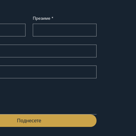
Презиме
*
Поднесете