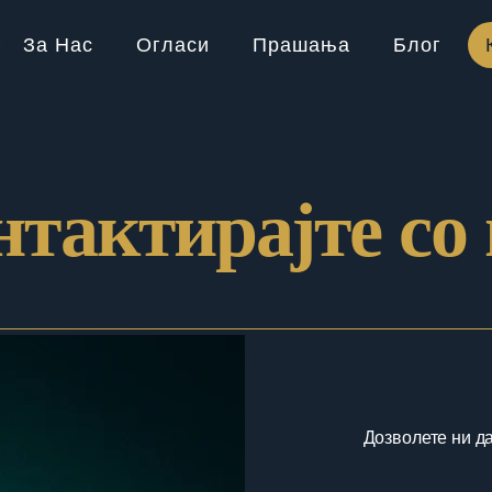
За Нас
Огласи
Прашања
Блог
нтактирајте со 
Дозволете ни д