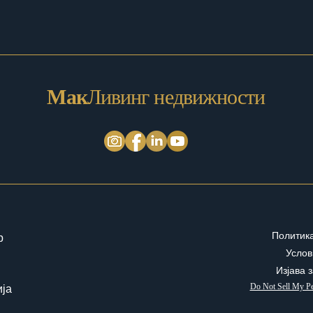
Мак
Ливинг недвижности
Политика
p
Услов
Изјава 
Do Not Sell My Pe
ија