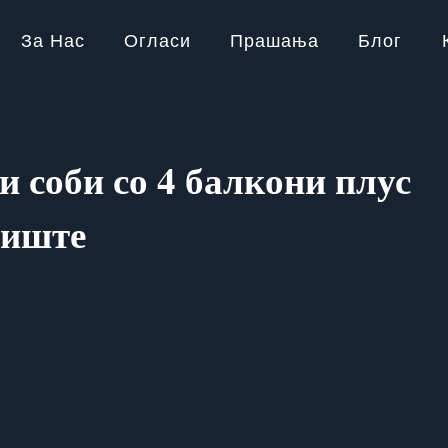
За Нас
Огласи
Прашања
Блог
и соби со 4 балкони плус
пиште