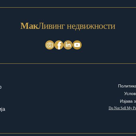
Мак
Ливинг недвижности
Политика
p
Услов
Изјава 
Do Not Sell My Pe
ија