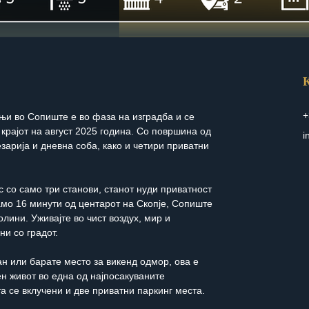
К
+
ањи во Сопиште е во фаза на изградба и се 
крајот на август 2025 година. Со површина од 
i
езарија и дневна соба, како и четири приватни 
 со само три станови, станот нуди приватност 
мо 16 минути од центарот на Скопје, Сопиште 
олини. Уживајте во чист воздух, мир и 
ни со градот.
ан или барате место за викенд одмор, ова е 
н живот во една од најпосакуваните 
а се вклучени и две приватни паркинг места.