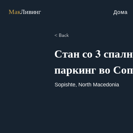
Мак
Ливинг
Дома
< Back
Стан со 3 спалн
паркинг во Со
Sopishte, North Macedonia