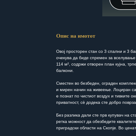
Опис на имотот
Овој просторен стан со 3 спални и 3 б
очекува да биде спремен за вселување 
114 м², содржи отворен план кујна, трп
балкони.
Сместен во безбеден, ограден комплекс
и мирен начин на живеење. Лоциран са
е познат по чистиот воздух и тивките ок
приватност, сè додека сте добро поврза
Без разлика дали сте прв купувач на ст
ретка можност да обезбедите квалитете
приградски области на Скопје. Во ценат