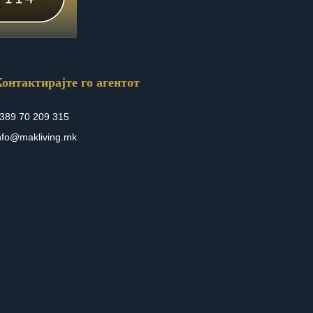
онтактирајте го агентот
389 70 209 315
nfo@makliving.mk