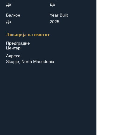
Да
Да
Балкон
Year Built
Да
2025
Локација на имотот
Предградие
Центар
Адреса
Skopje, North Macedonia