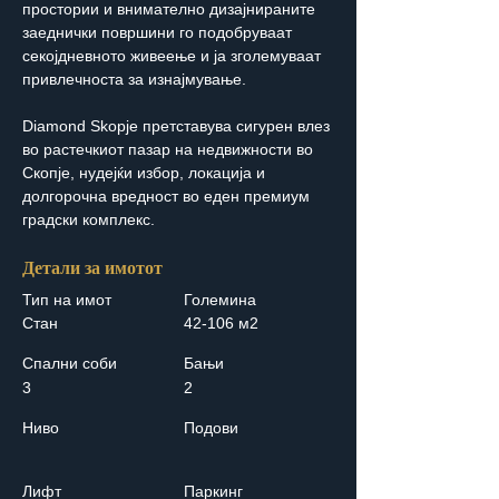
простории и внимателно дизајнираните 
заеднички површини го подобруваат 
секојдневното живеење и ја зголемуваат 
привлечноста за изнајмување.
Diamond Skopje претставува сигурен влез 
во растечкиот пазар на недвижности во 
Скопје, нудејќи избор, локација и 
долгорочна вредност во еден премиум 
градски комплекс.
Детали за имотот
Тип на имот
Големина
Стан
42-106 м2
Спални соби
Бањи
3
2
Ниво
Подови
Лифт
Паркинг