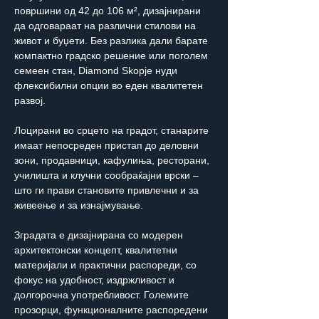
површини од 42 до 106 м², дизајнирани 
да одговараат на различни стилови на 
живот и буџети. Без разлика дали барате 
компактно градско решение или поголем 
семеен стан, Diamond Skopje нуди 
флексибилни опции во еден квалитетен 
развој.
Лоцирани во срцето на градот, станарите 
имаат непосреден пристап до деловни 
зони, продавници, кафулиња, ресторани, 
училишта и клучни сообраќајни врски – 
што ги прави становите привлечни и за 
живеење и за изнајмување.
Зградата е дизајнирана со модерен 
архитектонски концепт, квалитетни 
материјали и практични распореди, со 
фокус на удобност, издржливост и 
долгорочна употребливост. Големите 
прозорци, функционалните распоредени 