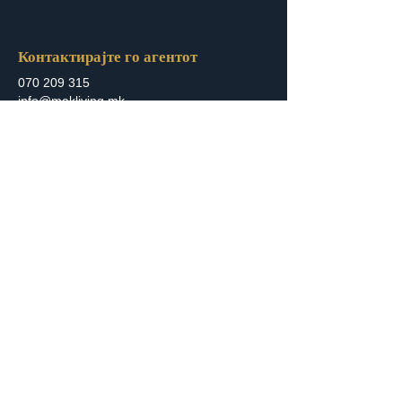
Контактирајте го агентот
070 209 315
info@makliving.mk
Стапете во контакт
Дали сте подготвени да го започнете вашето
патување со недвижности? Без разлика дали
купувате, продавате, изнајмувате или барате
стручен совет, ние сме тука да ви помогнеме.
Контактирајте не
Subscribe to Our Newsletter