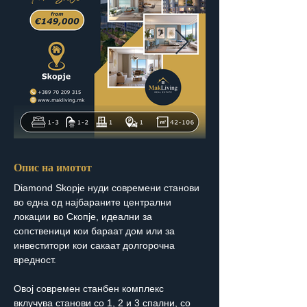
Опис на имотот
Diamond Skopje нуди современи станови 
во една од најбараните централни 
локации во Скопје, идеални за 
сопственици кои бараат дом или за 
инвеститори кои сакаат долгорочна 
вредност.
Овој современ станбен комплекс 
вклучува станови со 1, 2 и 3 спални, со 