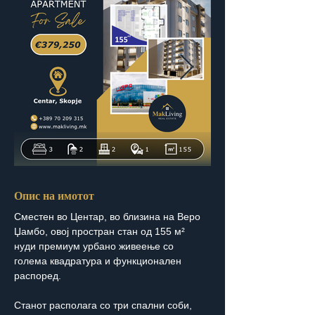
Опис на имотот
Сместен во Центар, во близина на Веро 
Џамбо, овој простран стан од 155 м² 
нуди премиум урбано живеење со 
голема квадратура и функционален 
распоред.
Станот располага со три спални соби, 