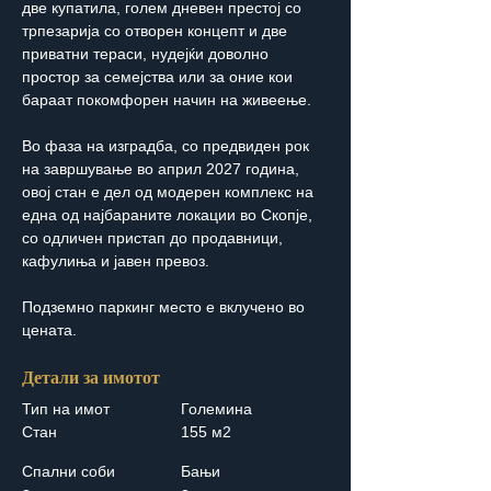
две купатила, голем дневен престој со 
трпезарија со отворен концепт и две 
приватни тераси, нудејќи доволно 
простор за семејства или за оние кои 
бараат покомфорен начин на живеење.
Во фаза на изградба, со предвиден рок 
на завршување во април 2027 година, 
овој стан е дел од модерен комплекс на 
една од најбараните локации во Скопје, 
со одличен пристап до продавници, 
кафулиња и јавен превоз.
Подземно паркинг место е вклучено во 
цената.
Детали за имотот
Тип на имот
Големина
Стан
155 м2
Спални соби
Бањи