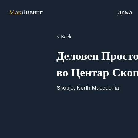
Мак
Ливинг
Дома
< Back
Деловен Просто
во Центар Скоп
Skopje, North Macedonia