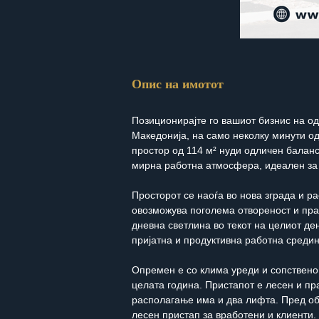
Опис на имотот
Позиционирајте го вашиот бизнис на о
Македонија, на само неколку минути од
простор од 114 м² нуди одличен балан
мирна работна атмосфера, идеален за
Просторот се наоѓа во нова зграда и ра
овозможува поголема отвореност и пра
дневна светлина во текот на целиот де
пријатна и продуктивна работна средин
Опремен е со клима уреди и сопствено
целата година. Пристапот е лесен и пра
располагање има и два лифта. Пред об
лесен пристап за вработени и клиенти.