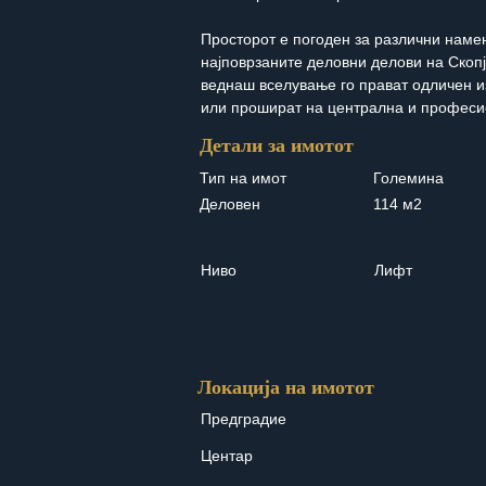
Просторот е погоден за различни наме
најповрзаните деловни делови на Скопј
веднаш вселување го прават одличен и
или прошират на централна и професи
Детали за имотот
Тип на имот
Големина
Деловен
114 м2
Ниво
Лифт
Локација на имотот
Предградие
Центар