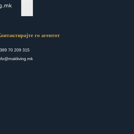
онтактирајте го агентот
389 70 209 315
nfo@makliving.mk