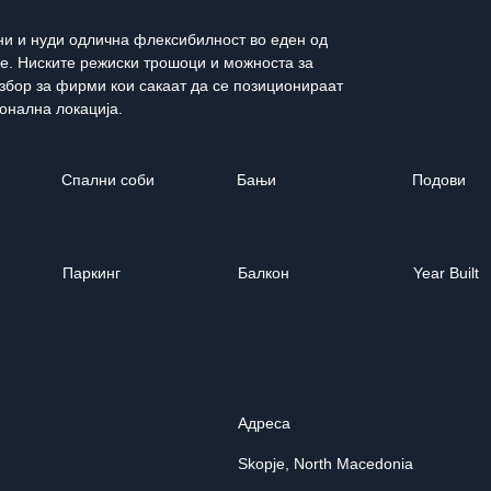
ни и нуди одлична флексибилност во еден од 
е. Ниските режиски трошоци и можноста за 
збор за фирми кои сакаат да се позиционираат 
онална локација.
Спални соби
Бањи
Подови
Паркинг
Балкон
Year Built
Адреса
Skopje, North Macedonia