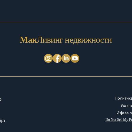
Мак
Ливинг недвижности
Политика
p
Услов
Изјава 
Do Not Sell My Pe
ија