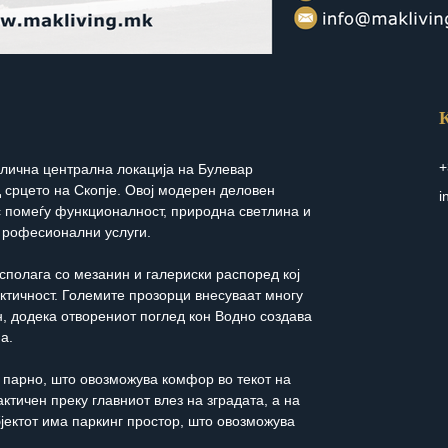
К
+
длична централна локација на Булевар 
 срцето на Скопје. Овој модерен деловен 
i
с помеѓу функционалност, природна светлина и 
 рофесионални услуги.
сполага со мезанин и галериски распоред кој 
ктичност. Големите прозорци внесуваат многу 
н, додека отворениот поглед кон Водно создава 
а.
 парно, што овозможува комфор во текот на 
ктичен преку главниот влез на зградата, а на 
јектот има паркинг простор, што овозможува 