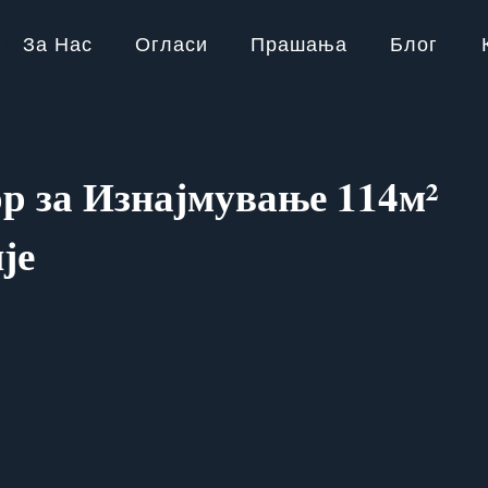
За Нас
Огласи
Прашања
Блог
р за Изнајмување 114м²
је